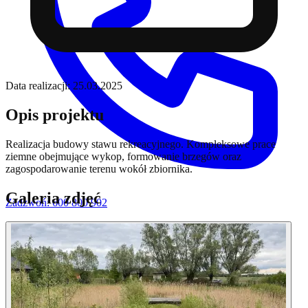
Data realizacji:
25.03.2025
Opis projektu
Realizacja budowy stawu rekreacyjnego. Kompleksowe prace
ziemne obejmujące wykop, formowanie brzegów oraz
zagospodarowanie terenu wokół zbiornika.
Galeria zdjęć
Zadzwoń: 600 800 902