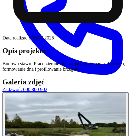
Data realizacji:
10.07.2025
Opis projektu
Budowa stawu. Prace ziemne obejmujące wykopanie zbiornika,
formowanie dna i profilowanie brzegów.
Galeria zdjęć
Zadzwoń: 600 800 902